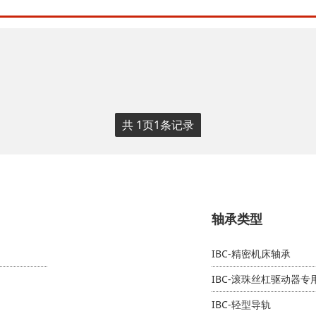
共
1
页
1
条记录
轴承类型
IBC-精密机床轴承
IBC-滚珠丝杠驱动器
IBC-轻型导轨