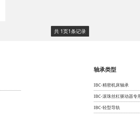
共
1
页
1
条记录
轴承类型
IBC-精密机床轴承
IBC-滚珠丝杠驱动器
IBC-轻型导轨