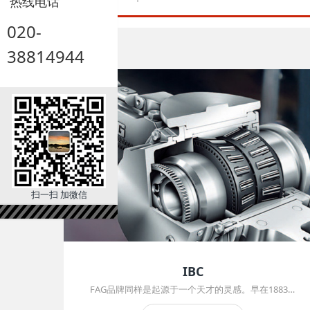
热线电话
020-
38814944
扫一扫 加微信
IBC
FAG品牌同样是起源于一个天才的灵感。早在1883年，在德国的施魏因福特(Schweinfurt)小城，弗里德里希 弗舍尔(Friedrich Fischer)设计了一种专用钢球磨床，使得利用研磨工艺生产出完全球体的