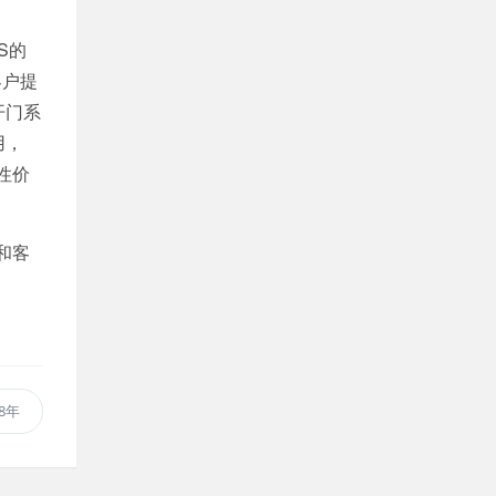
S的
客户提
开门系
用，
性价
和客
8年