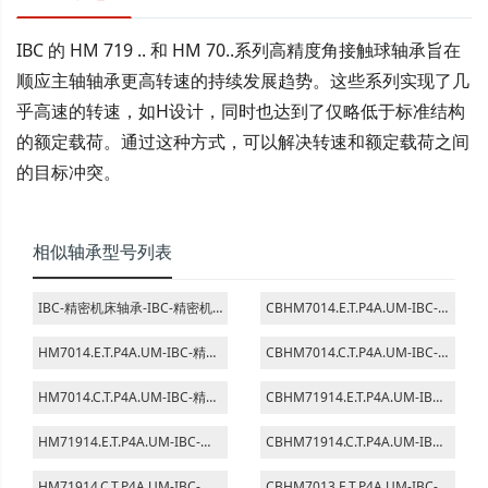
IBC 的 HM 719 .. 和 HM 70..系列高精度角接触球轴承旨在
顺应主轴轴承更高转速的持续发展趋势。这些系列实现了几
乎高速的转速，如H设计，同时也达到了仅略低于标准结构
的额定载荷。通过这种方式，可以解决转速和额定载荷之间
的目标冲突。
相似轴承型号列表
IBC-精密机床轴承-IBC-精密机床轴承
CBHM7014.E.T.P4A.UM-IBC-精密机床轴承
HM7014.E.T.P4A.UM-IBC-精密机床轴承
CBHM7014.C.T.P4A.UM-IBC-精密机床轴承
HM7014.C.T.P4A.UM-IBC-精密机床轴承
CBHM71914.E.T.P4A.UM-IBC-精密机床轴承
HM71914.E.T.P4A.UM-IBC-精密机床轴承
CBHM71914.C.T.P4A.UM-IBC-精密机床轴承
HM71914.C.T.P4A.UM-IBC-精密机床轴承
CBHM7013.E.T.P4A.UM-IBC-精密机床轴承