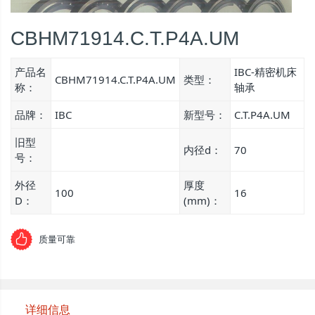
CBHM71914.C.T.P4A.UM
产品名
IBC-精密机床
CBHM71914.C.T.P4A.UM
类型：
称：
轴承
品牌：
IBC
新型号：
C.T.P4A.UM
旧型
内径d：
70
号：
外径
厚度
100
16
D：
(mm)：
质量可靠
详细信息