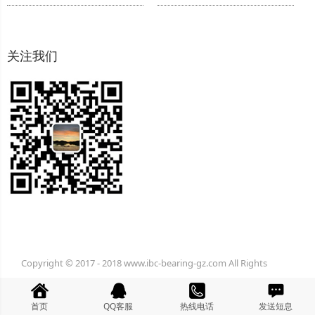
关注我们
Copyright © 2017 - 2018 www.ibc-bearing-gz.com All Rights
粤ICP备2022080669号
Reserved 备案号：
首页
QQ客服
热线电话
发送短息