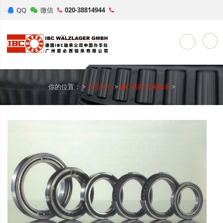
QQ
微信
020-38814944
Toggle Sea
你的位置：
>
产品中心
>
IBC-精密机床轴承
>