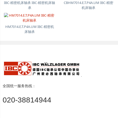
IBC-精密机床轴承 IBC-精密机床轴
CBHM7014.E.T.P4A.UM IBC-精密
承
机床轴承
HM7014.E.T.P4A.UM IBC-精密机
床轴承
全国统一服务热线：
020-38814944